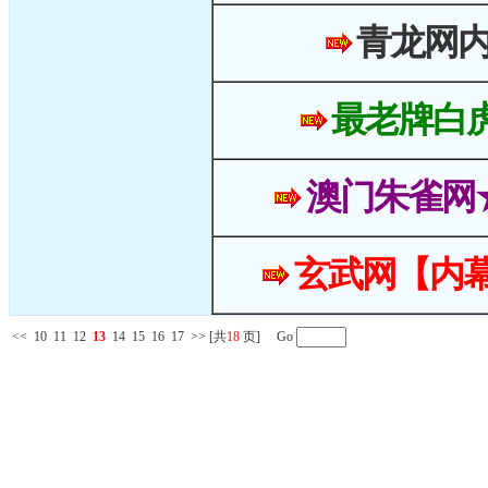
青龙网
最老牌白
澳门朱雀网
玄武网【内幕
<<
10
11
12
13
14
15
16
17
>>
[共
18
页] Go