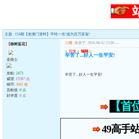
主题 : 154期【老澳门资料】平特一肖!成为百万富翁!
12楼
发表于: 2026-06-02 23:00
---
【
柳树蓝花
】
u
回复
u
编辑
u
辛苦了...好人一生平安!
圣骑士
发帖:
2473
辛苦了...好人一生平安!
威望:
15397 点
铜币:
3601 枚
贡献值:
0 点
好评度:
0 点
【首
49高手