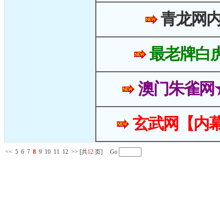
青龙网
最老牌白
澳门朱雀网
玄武网【内幕
<<
5
6
7
8
9
10
11
12
>>
[共
12
页] Go