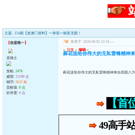
主题 : 154期【老澳门资料】━单双━财富无限！
7楼
发表于: 2026-06-02 22:54
---
【
你是唯一
】
u
回复
u
编辑
u
藓花送给你伟大的无私雷锋精神
圣骑士
发帖:
2476
藓花送给你伟大的无私雷锋精神来自四面八
威望:
15199 点
铜币:
3633 枚
贡献值:
0 点
好评度:
0 点
【首
49高手