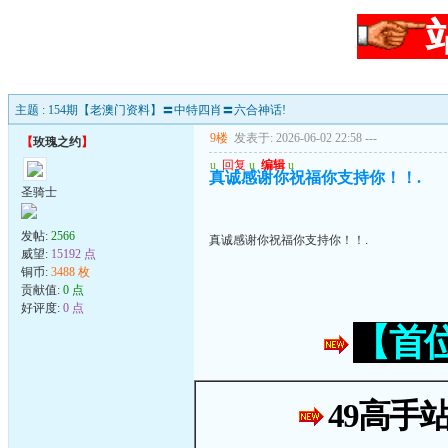
主题 : 154期【老澳门资料】〓中特四肖〓六合神话!
9楼
发表于: 2026-06-02 22:58
---
【
玫瑰之约
】
u
回复
u
编辑
u
真诚感谢你祝福你支持你！！.
圣骑士
发帖:
2566
真诚感谢你祝福你支持你！！.
威望:
15192 点
铜币:
3488 枚
贡献值:
0 点
好评度:
0 点
【首
49高手