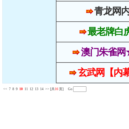
青龙网
最老牌白
澳门朱雀网
玄武网【内幕
<<
7
8
9
10
11
12
13
14
>>
[共
16
页] Go