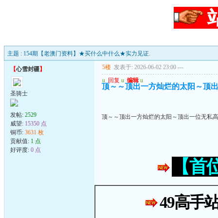
主题 : 154期【老澳门资料】★买什么中什么★实力见证.
5楼
发表于: 2026-06-02 23:00
---
【
心雪封疆
】
u
回复
u
编辑
u
顶～～顶出一方灿烂的太阳～顶
圣骑士
发帖:
2529
顶～～顶出一方灿烂的太阳～顶出一位无私
威望:
15350 点
铜币:
3631 枚
贡献值:
1 点
好评度:
0 点
【首
49高手