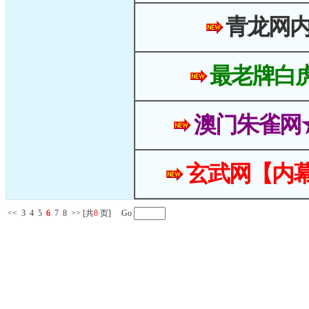
青龙网
最老牌白
澳门朱雀网
玄武网【内幕
<<
3
4
5
6
7
8
>>
[共
8
页] Go