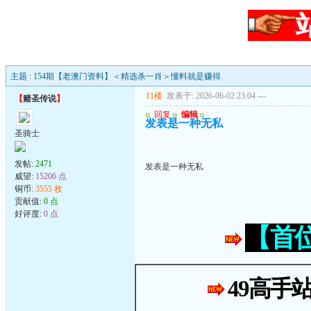
主题 : 154期【老澳门资料】＜精选杀一肖＞懂料就是赚得.
11楼
发表于: 2026-06-02 23:04
---
【
赌圣传说
】
u
回复
u
编辑
u
发表是一种无私
圣骑士
发帖:
2471
发表是一种无私
威望:
15206 点
铜币:
3555 枚
贡献值:
0 点
好评度:
0 点
【首
49高手