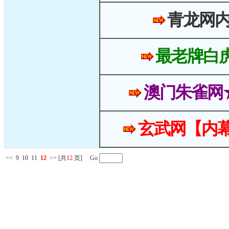
青龙网
最老牌白
澳门朱雀网
玄武网【内幕
<<
9
10
11
12
>>
[共
12
页] Go