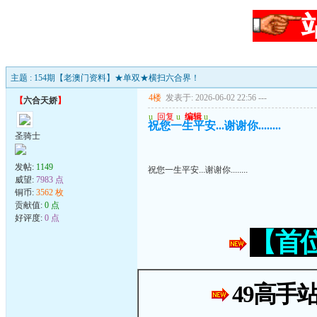
主题 : 154期【老澳门资料】★单双★横扫六合界！
4楼
发表于: 2026-06-02 22:56
---
【
六合天娇
】
u
回复
u
编辑
u
祝您一生平安...谢谢你........
圣骑士
发帖:
1149
祝您一生平安...谢谢你........
威望:
7983 点
铜币:
3562 枚
贡献值:
0 点
好评度:
0 点
【首
49高手