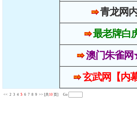
青龙网
最老牌白
澳门朱雀网
玄武网【内幕
<<
2
3
4
5
6
7
8
9
>>
[共
10
页] Go