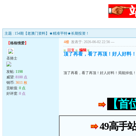
主题 : 154期【老澳门资料】★精准平特★长期投资！
4楼
发表于: 2026-06-02 22:56
---
【
格格情爱
】
u
回复
u
编辑
u
顶了再看，看了再顶！好人好料
圣骑士
发帖:
1198
顶了再看，看了再顶！好人好料！焉能掉低
威望:
8100 点
铜币:
3611 枚
贡献值:
0 点
好评度:
0 点
【首
49高手