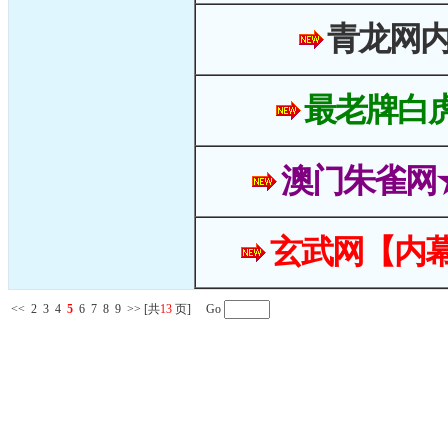
青龙网
最老牌白
澳门朱雀网
玄武网【内幕
<<
2
3
4
5
6
7
8
9
>>
[共
13
页] Go