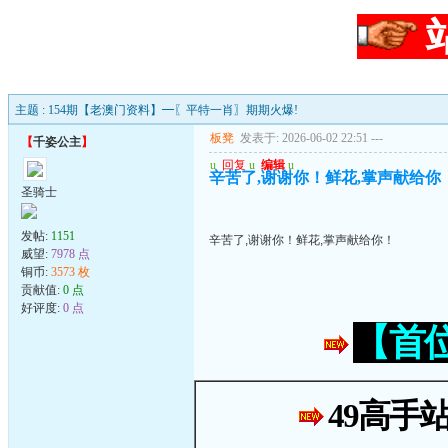
主题 : 154期【老澳门资料】━〖平特一肖〗期期火爆!
板凳
发表于: 2026-06-02 22:51
---
【
千姿公主
】
u
回复
u
编辑
u
辛苦了,谢谢你！鲜花,掌声献给你
圣骑士
发帖:
1151
辛苦了,谢谢你！鲜花,掌声献给你！
威望:
7978 点
铜币:
3573 枚
贡献值:
0 点
好评度:
0 点
【首
49高手