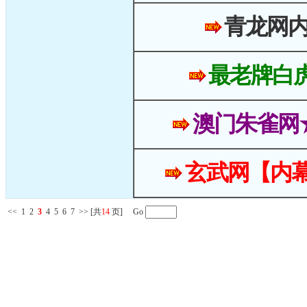
青龙网
最老牌白
澳门朱雀网
玄武网【内幕
<<
1
2
3
4
5
6
7
>>
[共
14
页] Go