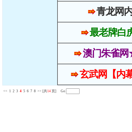
青龙网
最老牌白
澳门朱雀网
玄武网【内幕
<<
1
2
3
4
5
6
7
8
>>
[共
14
页] Go