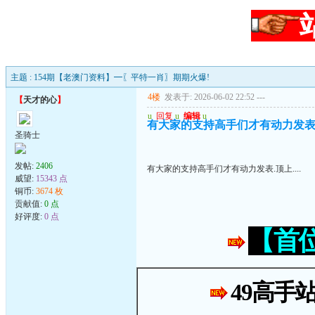
主题 : 154期【老澳门资料】━〖平特一肖〗期期火爆!
4楼
发表于: 2026-06-02 22:52
---
【
天才的心
】
u
回复
u
编辑
u
有大家的支持高手们才有动力发表.顶上
圣骑士
发帖:
2406
有大家的支持高手们才有动力发表.顶上....
威望:
15343 点
铜币:
3674 枚
贡献值:
0 点
好评度:
0 点
【首
49高手