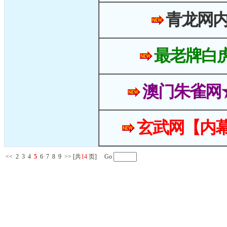
青龙网
最老牌白
澳门朱雀网
玄武网【内幕
<<
2
3
4
5
6
7
8
9
>>
[共
14
页] Go