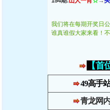
154期:
山人一肖
☆
→
买
我们将在每期开奖日
谁真谁假大家来看！
【首
49高手
青龙网