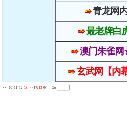
青龙网
最老牌白
澳门朱雀网
玄武网【内幕
<<
10
11
12
13
>>
[共
13
页] Go