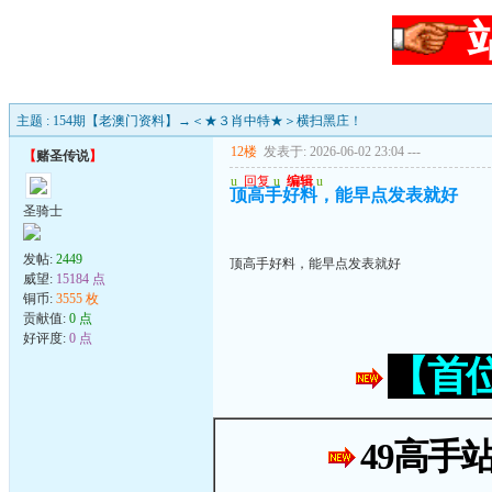
主题 : 154期【老澳门资料】→＜★３肖中特★＞横扫黑庄！
12楼
发表于: 2026-06-02 23:04
---
【
赌圣传说
】
u
回复
u
编辑
u
顶高手好料，能早点发表就好
圣骑士
发帖:
2449
顶高手好料，能早点发表就好
威望:
15184 点
铜币:
3555 枚
贡献值:
0 点
好评度:
0 点
【首
49高手