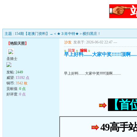
主题 : 154期【老澳门资料】→＜★３肖中特★＞横扫黑庄！
沙发
发表于: 2026-06-02 22:47
---
【
艳阳天照
】
u
回复
u
编辑
u
早上好料.......大家中奖!!!!!!顶啊.......
圣骑士
发帖:
2449
早上好料.......大家中奖!!!!!!顶啊.........
威望:
15192 点
铜币:
3542 枚
贡献值:
0 点
好评度:
0 点
【首
49高手