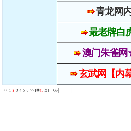
青龙网
最老牌白
澳门朱雀网
玄武网【内幕
<<
1
2
3
4
5
6
>>
[共
13
页] Go