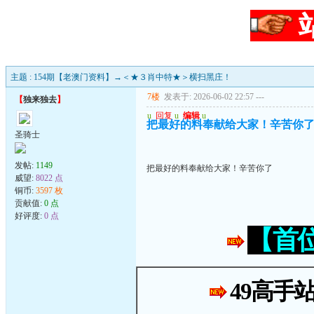
主题 : 154期【老澳门资料】→＜★３肖中特★＞横扫黑庄！
7楼
发表于: 2026-06-02 22:57
---
【
独来独去
】
u
回复
u
编辑
u
把最好的料奉献给大家！辛苦你
圣骑士
发帖:
1149
把最好的料奉献给大家！辛苦你了
威望:
8022 点
铜币:
3597 枚
贡献值:
0 点
好评度:
0 点
【首
49高手