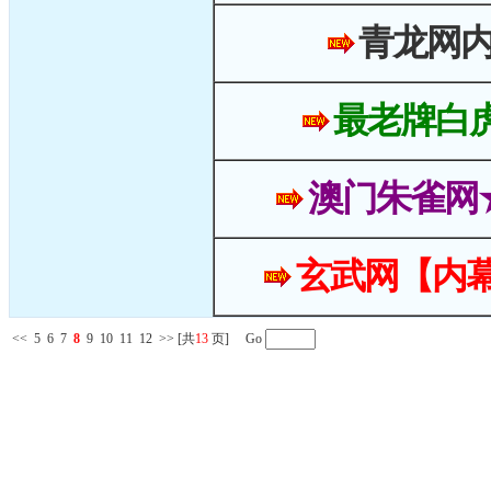
青龙网
最老牌白
澳门朱雀网
玄武网【内幕
<<
5
6
7
8
9
10
11
12
>>
[共
13
页] Go