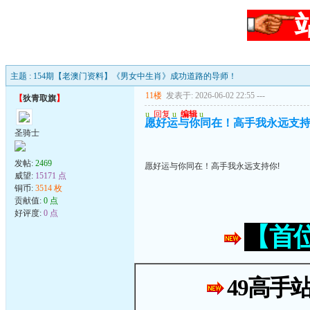
主题 : 154期【老澳门资料】《男女中生肖》成功道路的导师！
11楼
发表于: 2026-06-02 22:55
---
【
狄青取旗
】
u
回复
u
编辑
u
愿好运与你同在！高手我永远支持
圣骑士
发帖:
2469
愿好运与你同在！高手我永远支持你!
威望:
15171 点
铜币:
3514 枚
贡献值:
0 点
好评度:
0 点
【首
49高手