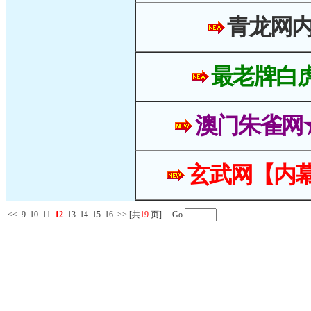
青龙网
最老牌白
澳门朱雀网
玄武网【内幕
<<
9
10
11
12
13
14
15
16
>>
[共
19
页] Go