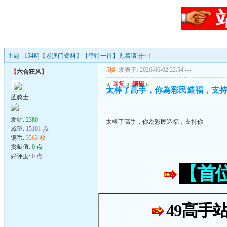
主题 : 154期【老澳门资料】【平特一肖】见着请进~！
5楼
发表于: 2026-06-02 22:54
---
【
六合狂风
】
u
回复
u
编辑
u
太棒了高手，你為彩民造福，支
圣骑士
发帖:
2380
太棒了高手，你為彩民造福，支持你
威望:
15101 点
铜币:
3563 枚
贡献值:
0 点
好评度:
0 点
【首
49高手