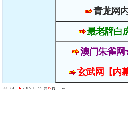
青龙网
最老牌白
澳门朱雀网
玄武网【内幕
<<
3
4
5
6
7
8
9
10
>>
[共
15
页] Go