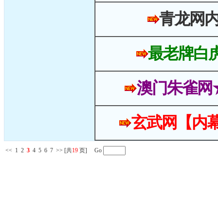
青龙网
最老牌白
澳门朱雀网
玄武网【内幕
<<
1
2
3
4
5
6
7
>>
[共
19
页] Go