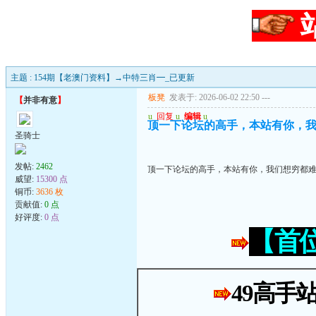
主题 : 154期【老澳门资料】→中特三肖━_已更新
板凳
发表于: 2026-06-02 22:50
---
【
并非有意
】
u
回复
u
编辑
u
顶一下论坛的高手，本站有你，
圣骑士
发帖:
2462
顶一下论坛的高手，本站有你，我们想穷都
威望:
15300 点
铜币:
3636 枚
贡献值:
0 点
好评度:
0 点
【首
49高手