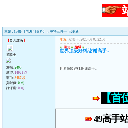
主题 : 154期【老澳门资料】→中特三肖━_已更新
地板
发表于: 2026-06-02 22:50
---
【
灵儿红妆
】
u
回复
u
编辑
u
世界顶级好料,谢谢高手..
圣骑士
发帖:
2405
世界顶级好料,谢谢高手..
威望:
14921 点
铜币:
3487 枚
贡献值:
0 点
好评度:
0 点
【首
49高手