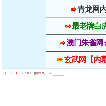
青龙网
最老牌白
澳门朱雀网
玄武网【内幕
<<
1
2
3
4
5
6
7
8
>>
[共
19
页] Go