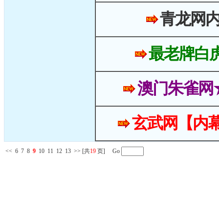
青龙网
最老牌白
澳门朱雀网
玄武网【内幕
<<
6
7
8
9
10
11
12
13
>>
[共
19
页] Go