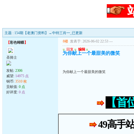
主题 : 154期【老澳门资料】→中特三肖━_已更新
8楼
发表于: 2026-06-02 22:53
---
【
彩色蝴蝶
】
u
回复
u
编辑
u
为你献上一个最甜美的微笑
圣骑士
发帖:
2306
为你献上一个最甜美的微笑
威望:
14975 点
铜币:
3510 枚
贡献值:
0 点
好评度:
0 点
【首
49高手