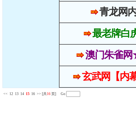
青龙网
最老牌白
澳门朱雀网
玄武网【内幕
<<
12
13
14
15
16
>>
[共
16
页] Go