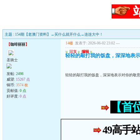
主题 : 154期【老澳门资料】→买什么就开什么→连连大中！
14楼
发表于: 2026-06-02 23:02
---
【
咖啡丽丽
】
u
回复
u
编辑
u
轻轻的敲打我的饭盘，深深地表
圣骑士
发帖:
2498
轻轻的敲打我的饭盘，深深地表示对你的敬
威望:
15267 点
铜币:
3574 枚
贡献值:
0 点
好评度:
0 点
【首
49高手