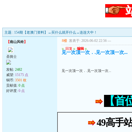
主题 : 154期【老澳门资料】→买什么就开什么→连连大中！
8楼
发表于: 2026-06-02 22:56
---
【
南山风铃
】
u
回复
u
编辑
u
见一次顶一次．.见一次顶一次...
圣骑士
发帖:
2482
见一次顶一次．.见一次顶一次...
威望:
15175 点
铜币:
3501 枚
贡献值:
0 点
好评度:
0 点
【首
49高手