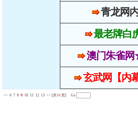
青龙网
最老牌白
澳门朱雀网
玄武网【内幕
<<
6
7
8
9
10
11
12
13
>>
[共
16
页] Go