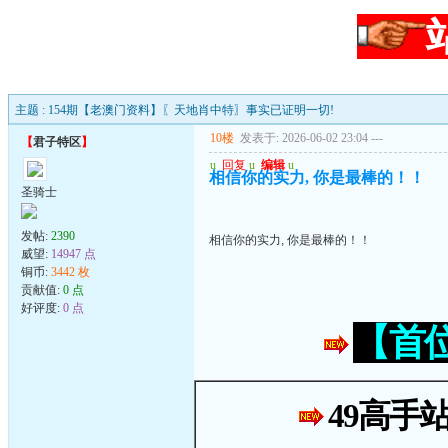
主题 : 154期【老澳门资料】〖天地肖中特〗事实已证明一切!
10楼
发表于: 2026-06-02 23:04
---
【
君子特区
】
u
回复
u
编辑
u
相信你的实力, 你是最棒的！！
圣骑士
发帖:
2390
相信你的实力, 你是最棒的！！
威望:
14947 点
铜币:
3442 枚
贡献值:
0 点
好评度:
0 点
【首
49高手