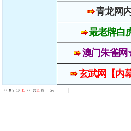
青龙网
最老牌白
澳门朱雀网
玄武网【内幕
<<
8
9
10
11
>>
[共
11
页] Go