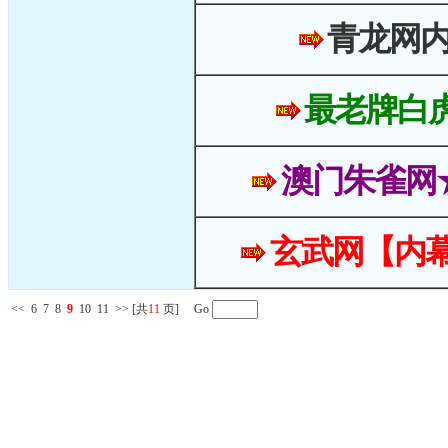
青龙网
最老牌白
澳门朱雀网
玄武网【内幕
<<
6
7
8
9
10
11
>>
[共
11
页] Go