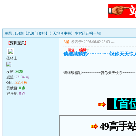
主题 : 154期【老澳门资料】〖天地肖中特〗事实已证明一切!
8楼
发表于: 2026-06-02 23:03
---
【
深圳宝贝
】
u
回复
u
编辑
u
请继续精彩~~~~~~~~~祝你天天快乐~
圣骑士
发帖:
3620
请继续精彩~~~~~~~~~祝你天天快乐~~~~~~
威望:
22134 点
铜币:
3514 枚
贡献值:
0 点
好评度:
0 点
【首
49高手