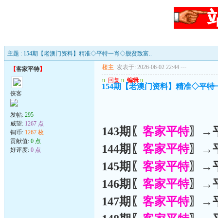
主题 : 154期【老澳门资料】精准◇平特一肖◇脱贫致富..
楼主
发表于: 2026-06-02 22:44
---
【
客家平特
】
u
回复
u
编辑
u
154期【老澳门资料】精准◇平特
侠客
发帖:
295
威望:
1267 点
143期〖
客家平特
〗→
铜币:
1267 枚
贡献值:
0 点
144期〖
客家平特
〗→
好评度:
0 点
145期〖
客家平特
〗→
146期〖
客家平特
〗→
147期〖
客家平特
〗→