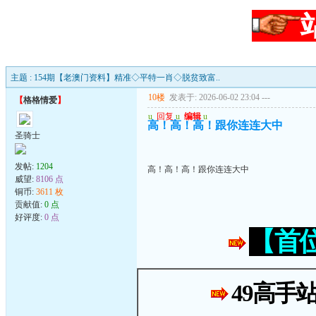
主题 : 154期【老澳门资料】精准◇平特一肖◇脱贫致富..
10楼
发表于: 2026-06-02 23:04
---
【
格格情爱
】
u
回复
u
编辑
u
高！高！高！跟你连连大中
圣骑士
发帖:
1204
高！高！高！跟你连连大中
威望:
8106 点
铜币:
3611 枚
贡献值:
0 点
好评度:
0 点
【首
49高手