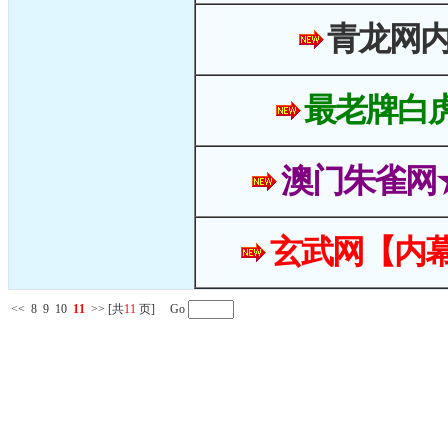
青龙网
最老牌白
澳门朱雀网
玄武网【内幕
<<
8
9
10
11
>>
[共
11
页] Go