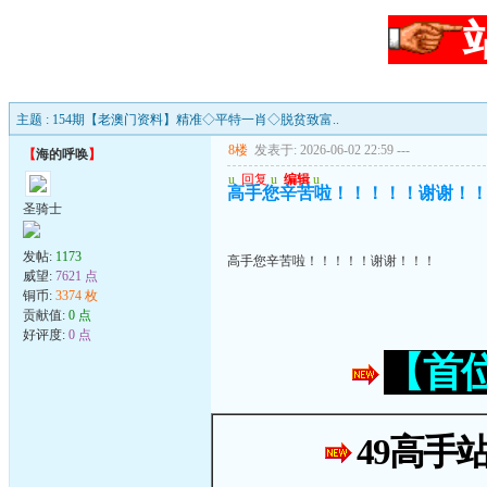
主题 : 154期【老澳门资料】精准◇平特一肖◇脱贫致富..
8楼
发表于: 2026-06-02 22:59
---
【
海的呼唤
】
u
回复
u
编辑
u
高手您辛苦啦！！！！！谢谢！
圣骑士
发帖:
1173
高手您辛苦啦！！！！！谢谢！！！
威望:
7621 点
铜币:
3374 枚
贡献值:
0 点
好评度:
0 点
【首
49高手