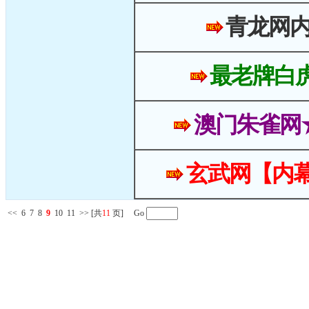
青龙网
最老牌白
澳门朱雀网
玄武网【内幕
<<
6
7
8
9
10
11
>>
[共
11
页] Go