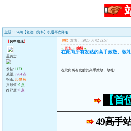
主题 : 154期【老澳门资料】机遇再次降临!
10楼
发表于: 2026-06-02 22:57
---
【
风中玫瑰
】
u
回复
u
编辑
u
在此向所有发贴的高手致敬、敬礼
圣骑士
发帖:
1173
在此向所有发贴的高手致敬、敬礼!
威望:
7964 点
铜币:
3549 枚
贡献值:
0 点
好评度:
0 点
【首
49高手