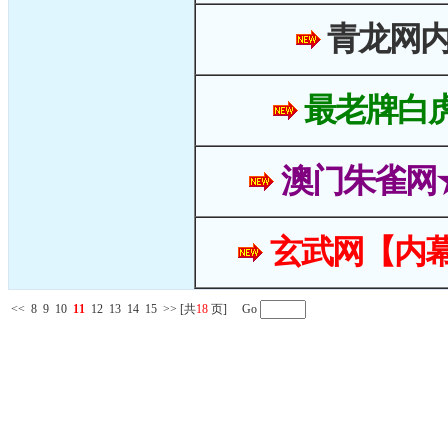
青龙网
最老牌白
澳门朱雀网
玄武网【内幕
<<
8
9
10
11
12
13
14
15
>>
[共
18
页] Go