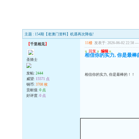
主题 : 154期【老澳门资料】机遇再次降临!
11楼
发表于: 2026-06-02 22:58
---
【
千里相见
】
u
回复
u
编辑
u
相信你的实力, 你是最棒
圣骑士
发帖:
2444
相信你的实力, 你是最棒的！！
威望:
15571 点
铜币:
3708 枚
贡献值:
0 点
好评度:
0 点