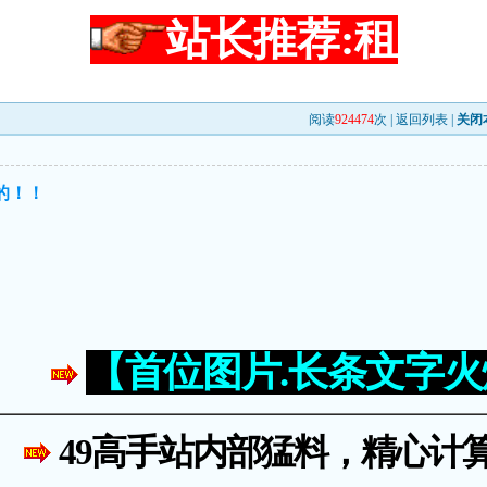
站长推荐:租
阅读
924474
次 |
返回列表
|
关闭
的！！
【首位图片.长条文字
49高手站内部猛料，精心计