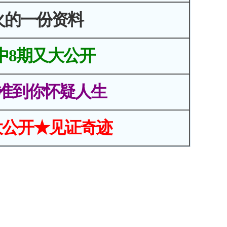
火的一份资料
中8期又大公开
准到你怀疑人生
大公开★见证奇迹