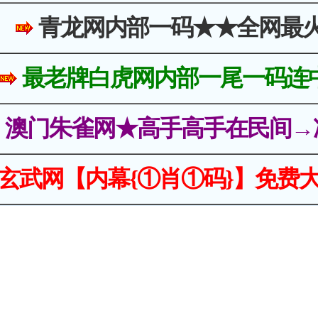
青龙网内部一码★★全网最
最老牌白虎网内部一尾一码连
澳门朱雀网★高手高手在民间→
玄武网【内幕{①肖①码}】免费