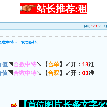
站长推荐:租
阅读
827295
次 |
返
合数中特＞＿实力好料..
价值
◥
合数中特
↘【
合单
】↙开：
18
准
价值
◥
合数中特
↘【
合双
】↙开：
00
准
【首位图片.长条文字