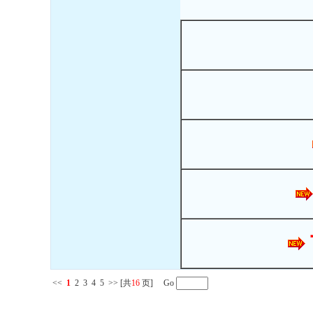
<<
1
2
3
4
5
>>
[共
16
页] Go