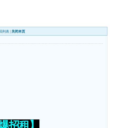
回列表
|
关闭本页
火爆招租】