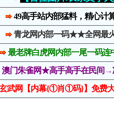
49高手站内部猛料，精心计
青龙网内部一码★★全网最
最老牌白虎网内部一尾一码连
澳门朱雀网★高手高手在民间→
玄武网【内幕{①肖①码}】免费