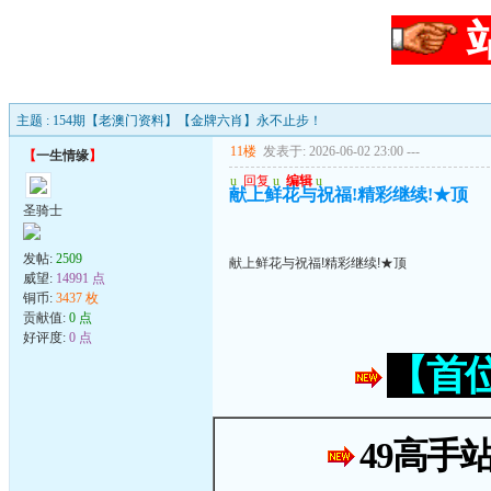
主题 : 154期【老澳门资料】【金牌六肖】永不止步！
11楼
发表于: 2026-06-02 23:00
---
【
一生情缘
】
u
回复
u
编辑
u
献上鲜花与祝福!精彩继续!★顶
圣骑士
发帖:
2509
献上鲜花与祝福!精彩继续!★顶
威望:
14991 点
铜币:
3437 枚
贡献值:
0 点
好评度:
0 点
【首
49高手