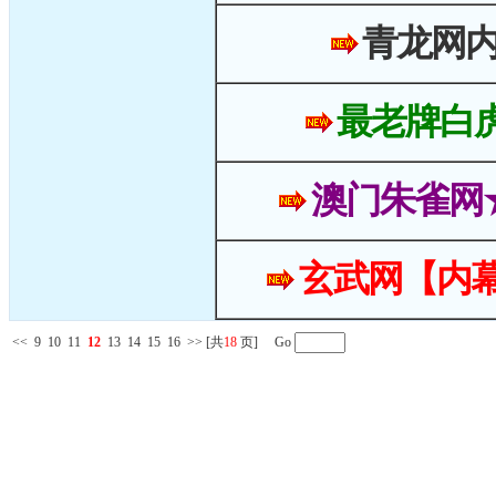
青龙网
最老牌白
澳门朱雀网
玄武网【内幕
<<
9
10
11
12
13
14
15
16
>>
[共
18
页] Go