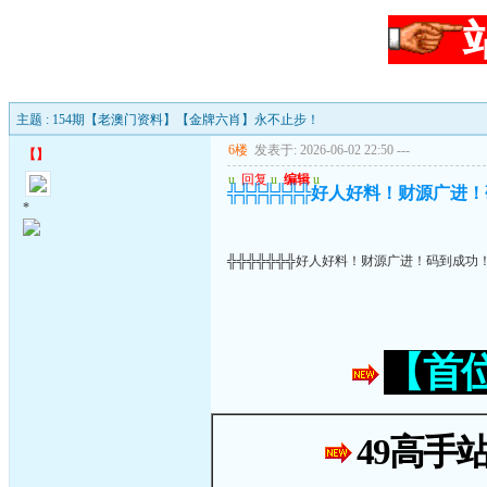
主题 : 154期【老澳门资料】【金牌六肖】永不止步！
6楼
发表于: 2026-06-02 22:50
---
【
】
u
回复
u
编辑
u
╬╬╬╬╬╬╬好人好料！财源广进
*
╬╬╬╬╬╬╬好人好料！财源广进！码到成功
【首
49高手