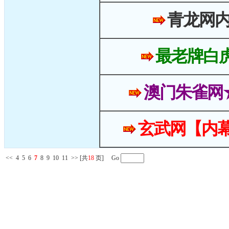
青龙网
最老牌白
澳门朱雀网
玄武网【内幕
<<
4
5
6
7
8
9
10
11
>>
[共
18
页] Go