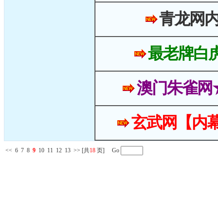
青龙网
最老牌白
澳门朱雀网
玄武网【内幕
<<
6
7
8
9
10
11
12
13
>>
[共
18
页] Go