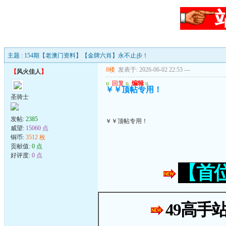
主题 : 154期【老澳门资料】【金牌六肖】永不止步！
8楼
发表于: 2026-06-02 22:53
---
【
风火佳人
】
u
回复
u
编辑
u
￥￥顶帖专用！
圣骑士
发帖:
2385
￥￥顶帖专用！
威望:
15060 点
铜币:
3512 枚
贡献值:
0 点
好评度:
0 点
【首
49高手