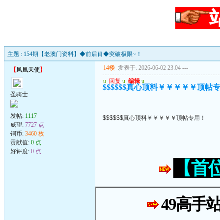
主题 : 154期【老澳门资料】◆前后肖◆突破极限~！
14楼
发表于: 2026-06-02 23:04
---
【
凤凰天使
】
u
回复
u
编辑
u
$$$$$$真心顶料￥￥￥￥￥顶帖
圣骑士
发帖:
1117
$$$$$$真心顶料￥￥￥￥￥顶帖专用！
威望:
7727 点
铜币:
3460 枚
贡献值:
0 点
好评度:
0 点
【首
49高手