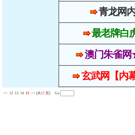
青龙网
最老牌白
澳门朱雀网
玄武网【内幕
<<
12
13
14
15
>>
[共
15
页] Go