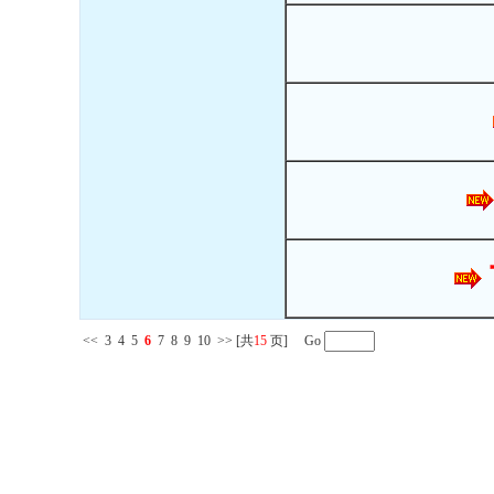
<<
3
4
5
6
7
8
9
10
>>
[共
15
页] Go