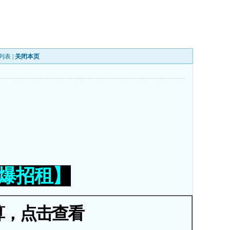
列表
|
关闭本页
火爆招租】
算，点击查看