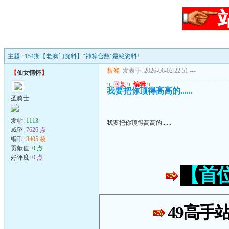
主题 : 154期【老澳门资料】“神算合数”最稳资料!
板凳
发表于: 2026-06-02 22:51
---
【
仙女情怀
】
u
回复
u
编辑
u
我要把你顶得高高的......
圣骑士
发帖:
1113
我要把你顶得高高的......
威望:
7626 点
铜币:
3405 枚
贡献值:
0 点
好评度:
0 点
【首
49高手