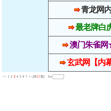
青龙网
最老牌白
澳门朱雀网
玄武网【内幕
<<
1
2
3
4
5
6
7
>>
[共
13
页] Go