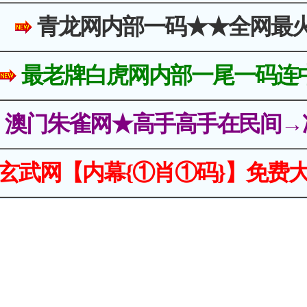
青龙网内部一码★★全网最
最老牌白虎网内部一尾一码连
澳门朱雀网★高手高手在民间→
玄武网【内幕{①肖①码}】免费