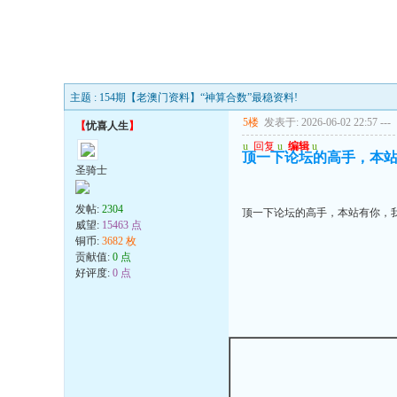
主题 : 154期【老澳门资料】“神算合数”最稳资料!
5楼
发表于: 2026-06-02 22:57
---
【
忧喜人生
】
u
回复
u
编辑
u
顶一下论坛的高手，本
圣骑士
发帖:
2304
顶一下论坛的高手，本站有你，
威望:
15463 点
铜币:
3682 枚
贡献值:
0 点
好评度:
0 点