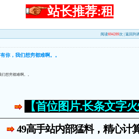
站长推荐:租
阅读
694289
次 |
返回列
站有你，我们想穷都难啊。。
我们想穷都难啊。。
【首位图片.长条文字
49高手站内部猛料，精心计