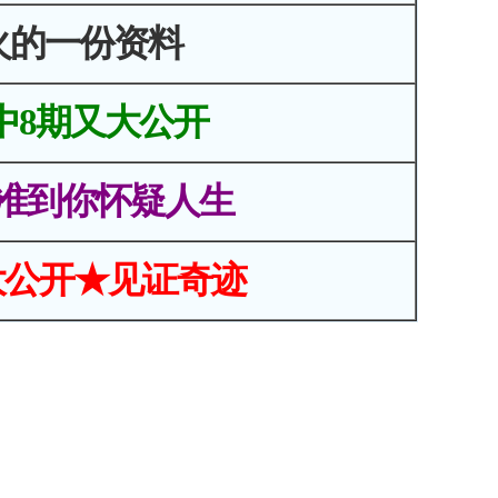
火的一份资料
中8期又大公开
准到你怀疑人生
大公开★见证奇迹