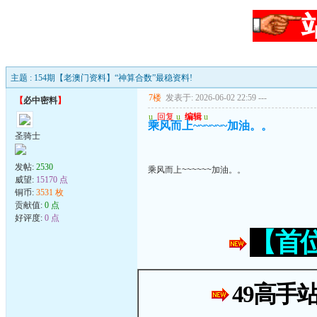
主题 : 154期【老澳门资料】“神算合数”最稳资料!
7楼
发表于: 2026-06-02 22:59
---
【
必中密料
】
u
回复
u
编辑
u
乘风而上~~~~~~加油。。
圣骑士
发帖:
2530
乘风而上~~~~~~加油。。
威望:
15170 点
铜币:
3531 枚
贡献值:
0 点
好评度:
0 点
【首
49高手