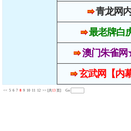
青龙网
最老牌白
澳门朱雀网
玄武网【内幕
<<
5
6
7
8
9
10
11
12
>>
[共
13
页] Go