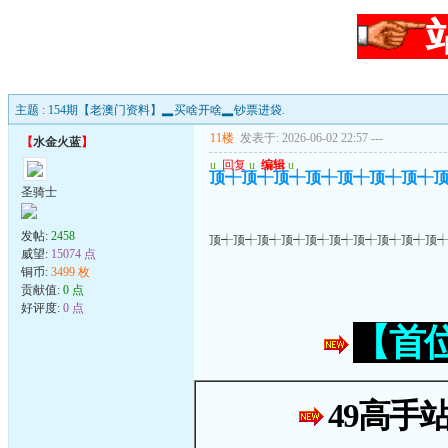
主题 : 154期【老澳门资料】▂买啥开啥▂钞票进袋.
11楼
发表于: 2026-06-02 22:57
---
【
水金火蓝
】
u
回复
u
编辑
u
顶┽顶┽顶┽顶┽顶┽顶┽顶┽
圣骑士
发帖:
2458
顶┽顶┽顶┽顶┽顶┽顶┽顶┽顶┽顶┽顶
威望:
15074 点
铜币:
3499 枚
贡献值:
0 点
好评度:
0 点
【首
49高手