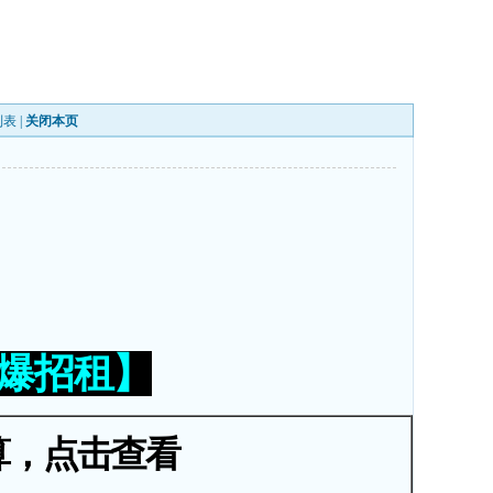
列表
|
关闭本页
火爆招租】
算，点击查看