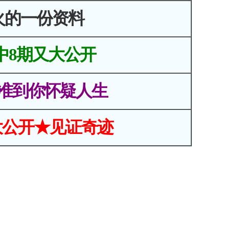
火的一份资料
中8期又大公开
准到你怀疑人生
大公开★见证奇迹