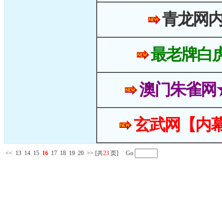
青龙网
最老牌白
澳门朱雀网
玄武网【内幕
<<
13
14
15
16
17
18
19
20
>>
[共
23
页] Go