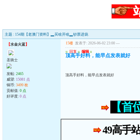
主题 : 154期【老澳门资料】▂买啥开啥▂钞票进袋.
15楼
发表于: 2026-06-02 23:00
---
【
水金火蓝
】
u
回复
u
编辑
u
顶高手好料，能早点发表就好
圣骑士
发帖:
2465
顶高手好料，能早点发表就好
威望:
15081 点
铜币:
3499 枚
贡献值:
0 点
好评度:
0 点
【首
49高手