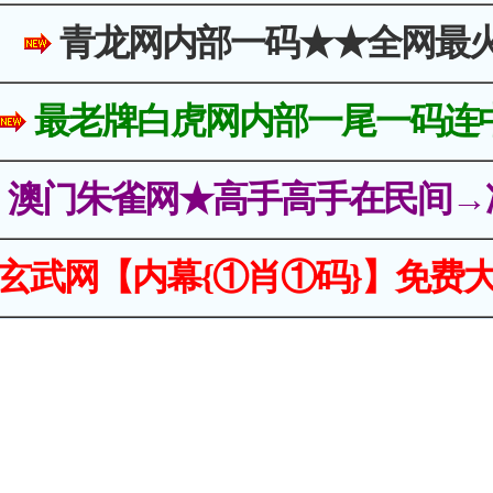
青龙网内部一码★★全网最
最老牌白虎网内部一尾一码连
澳门朱雀网★高手高手在民间→
玄武网【内幕{①肖①码}】免费