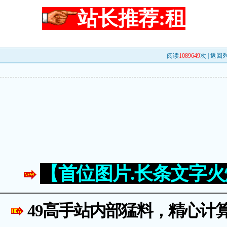
站长推荐:租
阅读
1089649
次 |
返回
【首位图片.长条文字
49高手站内部猛料，精心计