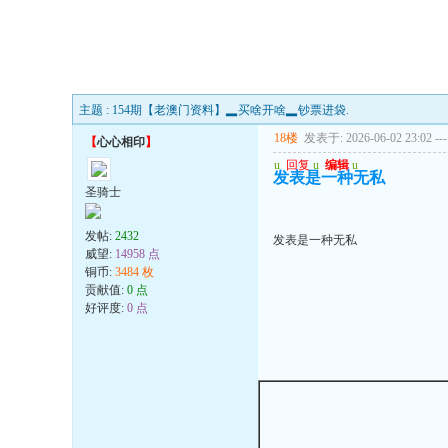
主题 : 154期【老澳门资料】▂买啥开啥▂钞票进袋.
18楼
发表于: 2026-06-02 23:02
---
【
心心相印
】
u
回复
u
编辑
u
发表是一种无私
圣骑士
发帖:
2432
发表是一种无私
威望:
14958 点
铜币:
3484 枚
贡献值:
0 点
好评度:
0 点