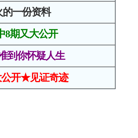
火的一份资料
中8期又大公开
准到你怀疑人生
大公开★见证奇迹