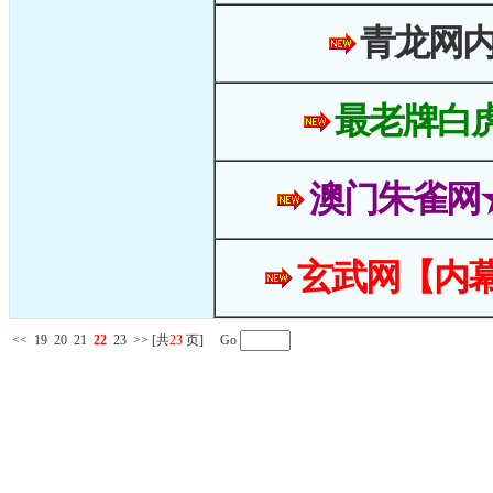
青龙网
最老牌白
澳门朱雀网
玄武网【内幕
<<
19
20
21
22
23
>>
[共
23
页] Go