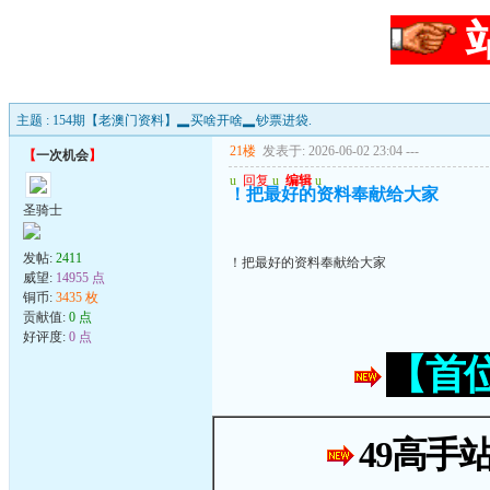
主题 : 154期【老澳门资料】▂买啥开啥▂钞票进袋.
21楼
发表于: 2026-06-02 23:04
---
【
一次机会
】
u
回复
u
编辑
u
！把最好的资料奉献给大家
圣骑士
发帖:
2411
！把最好的资料奉献给大家
威望:
14955 点
铜币:
3435 枚
贡献值:
0 点
好评度:
0 点
【首
49高手