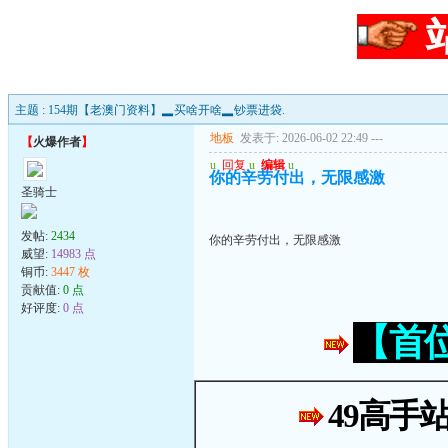
主题 : 154期【老澳门资料】▂买啥开啥▂钞票进袋.
地板
发表于: 2026-06-02 22:49
---
【
火爆作者
】
u
回复
u
编辑
u
你的辛劳付出，无限感激
圣骑士
发帖:
2434
你的辛劳付出，无限感激
威望:
14983 点
铜币:
3447 枚
贡献值:
0 点
好评度:
0 点
【首
49高手