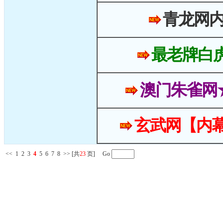
青龙网
最老牌白
澳门朱雀网
玄武网【内幕
<<
1
2
3
4
5
6
7
8
>>
[共
23
页] Go