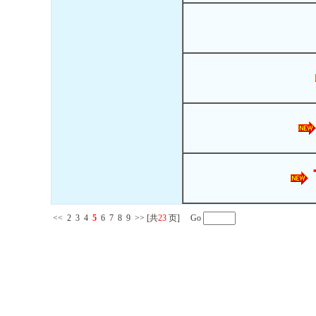
<<
2
3
4
5
6
7
8
9
>>
[共
23
页] Go