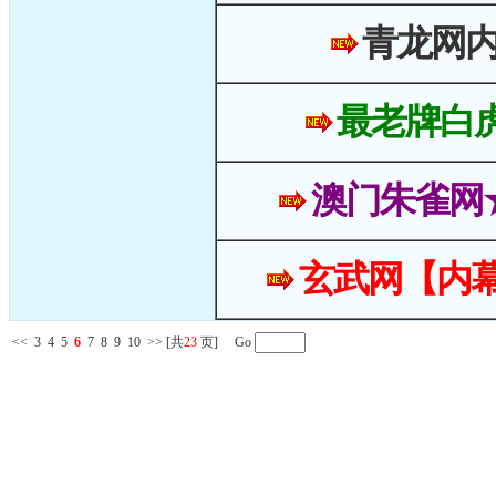
青龙网
最老牌白
澳门朱雀网
玄武网【内幕
<<
3
4
5
6
7
8
9
10
>>
[共
23
页] Go