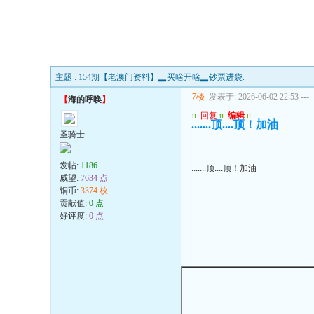
主题 : 154期【老澳门资料】▂买啥开啥▂钞票进袋.
7楼
发表于: 2026-06-02 22:53
---
【
海的呼唤
】
u
回复
u
编辑
u
.......顶....顶！加油
圣骑士
发帖:
1186
.......顶....顶！加油
威望:
7634 点
铜币:
3374 枚
贡献值:
0 点
好评度:
0 点