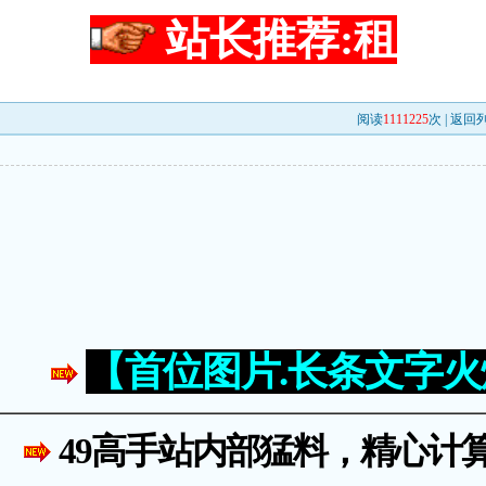
站长推荐:租
阅读
1111225
次 |
返回
【首位图片.长条文字
49高手站内部猛料，精心计