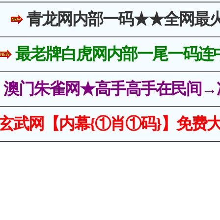
青龙网内部一码★★全网最
最老牌白虎网内部一尾一码连
澳门朱雀网★高手高手在民间→
玄武网【内幕{①肖①码}】免费