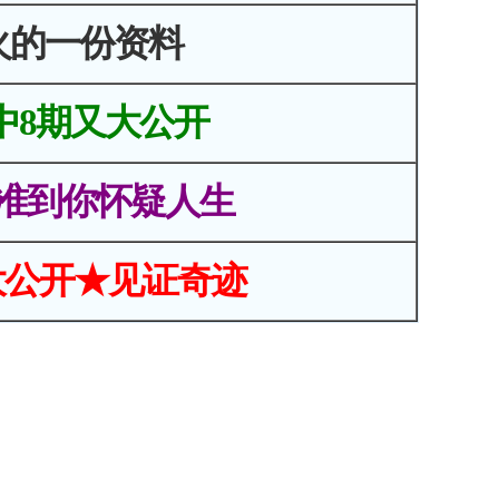
火的一份资料
中8期又大公开
准到你怀疑人生
大公开★见证奇迹