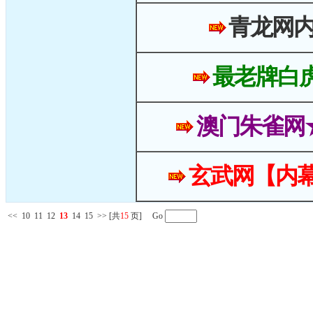
青龙网
最老牌白
澳门朱雀网
玄武网【内幕
<<
10
11
12
13
14
15
>>
[共
15
页] Go