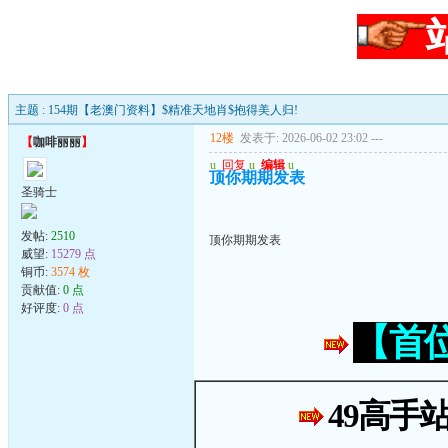
主题 : 154期【老澳门资料】$精准天地肖$抱得美人归!
12楼
发表于: 2026-06-02 23:02
---
【
咖啡丽丽
】
u
回复
u
编辑
u
顶你期期发表
圣骑士
发帖:
2510
顶你期期发表
威望:
15279 点
铜币:
3574 枚
贡献值:
0 点
好评度:
0 点
【首
49高手