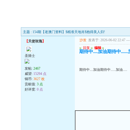
主题 : 154期【老澳门资料】$精准天地肖$抱得美人归!
沙发
发表于: 2026-06-02 22:47
---
【
天使玫瑰
】
u
回复
u
编辑
u
期待中....加油期待中......加
圣骑士
发帖:
2467
期待中....加油期待中......加油.....
威望:
15294 点
铜币:
3627 枚
贡献值:
3 点
好评度:
0 点