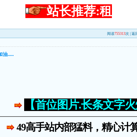
站长推荐:租
阅读
755313
次 |
返
油.....
【首位图片.长条文字
49高手站内部猛料，精心计