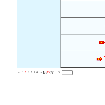
<<
1
2
3
4
5
6
>>
[共
15
页] Go