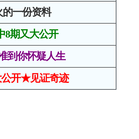
火的一份资料
中8期又大公开
准到你怀疑人生
大公开★见证奇迹