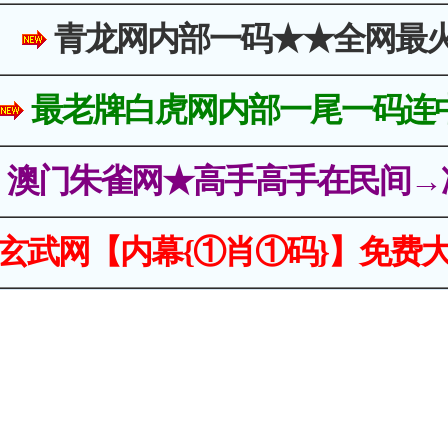
青龙网内部一码★★全网最
最老牌白虎网内部一尾一码连
澳门朱雀网★高手高手在民间→
玄武网【内幕{①肖①码}】免费