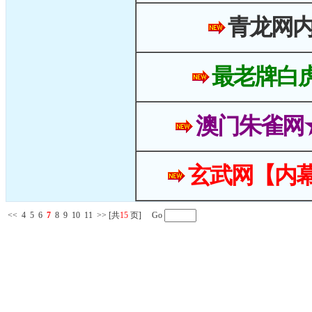
青龙网
最老牌白
澳门朱雀网
玄武网【内幕
<<
4
5
6
7
8
9
10
11
>>
[共
15
页] Go