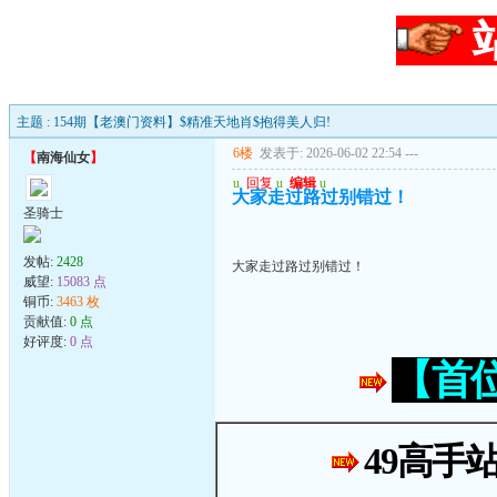
主题 : 154期【老澳门资料】$精准天地肖$抱得美人归!
6楼
发表于: 2026-06-02 22:54
---
【
南海仙女
】
u
回复
u
编辑
u
大家走过路过别错过！
圣骑士
发帖:
2428
大家走过路过别错过！
威望:
15083 点
铜币:
3463 枚
贡献值:
0 点
好评度:
0 点
【首
49高手