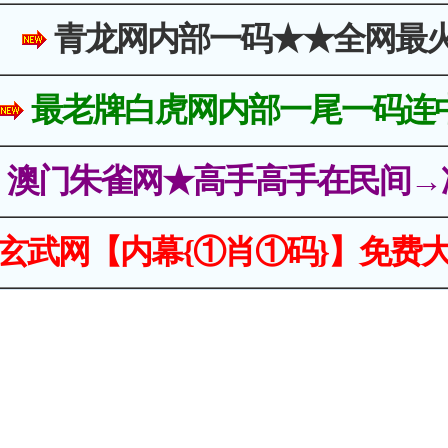
青龙网内部一码★★全网最
最老牌白虎网内部一尾一码连
澳门朱雀网★高手高手在民间→
玄武网【内幕{①肖①码}】免费