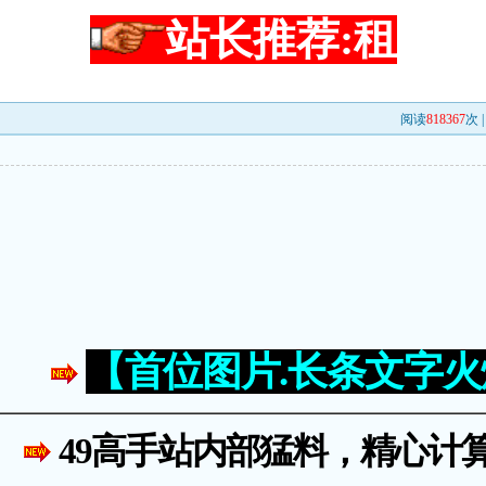
站长推荐:租
阅读
818367
次 
！
【首位图片.长条文字
49高手站内部猛料，精心计