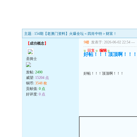
主题 : 154期【老澳门资料】火爆全坛＜四肖中特＞财富！
9楼
发表于: 2026-06-02 22:54
---
【
成功概念
】
u
回复
u
编辑
u
好帖！！！顶顶啊！！
圣骑士
发帖:
2490
好帖！！！顶顶啊！！！
威望:
15204 点
铜币:
3548 枚
贡献值:
0 点
好评度:
0 点